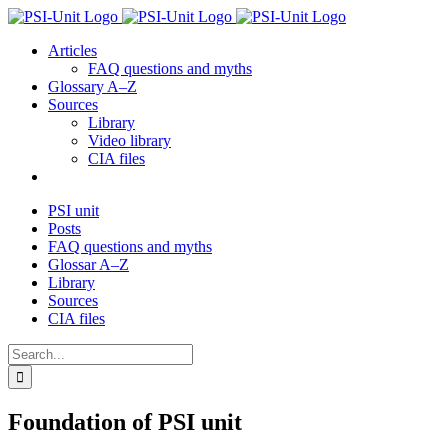
Skip
to
Articles
content
FAQ questions and myths
Glossary A–Z
Sources
Library
Video library
CIA files
PSI unit
Posts
FAQ questions and myths
Glossar A–Z
Library
Sources
CIA files
Search
for:
Foundation of PSI unit