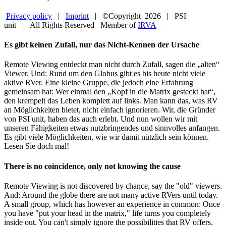
Privacy policy
|
Imprint
| ©Copyright
2026 | PSI
unit | All Rights Reserved Member of
IRVA
Facebook
YouTube
Close
Es gibt keinen Zufall, nur das Nicht-Kennen der Ursache
Sliding
Bar
Remote Viewing entdeckt man nicht durch Zufall, sagen die „alten“
Area
Viewer. Und: Rund um den Globus gibt es bis heute nicht viele
aktive RVer. Eine kleine Gruppe, die jedoch eine Erfahrung
gemeinsam hat: Wer einmal den „Kopf in die Matrix gesteckt hat“,
den krempelt das Leben komplett auf links. Man kann das, was RV
an Möglichkeiten bietet, nicht einfach ignorieren. Wir, die Gründer
von PSI unit, haben das auch erlebt. Und nun wollen wir mit
unseren Fähigkeiten etwas nutzbringendes und sinnvolles anfangen.
Es gibt viele Möglichkeiten, wie wir damit nützlich sein können.
Lesen Sie doch mal!
There is no coincidence, only not knowing the cause
Remote Viewing is not discovered by chance, say the "old" viewers.
And: Around the globe there are not many active RVers until today.
A small group, which has however an experience in common: Once
you have "put your head in the matrix," life turns you completely
inside out. You can't simply ignore the possibilities that RV offers.