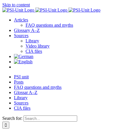
Skip to content
Articles
FAQ questions and myths
Glossary A–Z
Sources
Library
Video library
CIA files
PSI unit
Posts
FAQ questions and myths
Glossar A–Z
Library
Sources
CIA files
Search for: