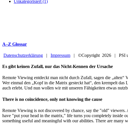
Unkategorisiert (1)
A–Z Glossar
Datenschutzerklärung
|
Impressum
| ©Copyright
2026 | PSI u
Facebook
YouTube
Close
Es gibt keinen Zufall, nur das Nicht-Kennen der Ursache
Sliding
Bar
Remote Viewing entdeckt man nicht durch Zufall, sagen die „alten“ V
Area
Wer einmal den „Kopf in die Matrix gesteckt hat“, den krempelt das L
auch erlebt. Und nun wollen wir mit unseren Fähigkeiten etwas nutzb
There is no coincidence, only not knowing the cause
Remote Viewing is not discovered by chance, say the "old" viewers.
have "put your head in the matrix," life turns you completely inside o
something useful and meaningful with our abilities. There are many w