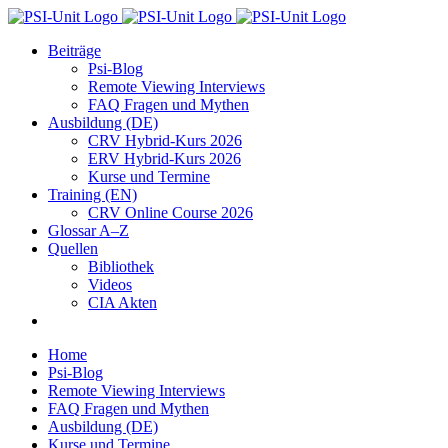
Zum
Inhalt
Beiträge
springen
Psi-Blog
Remote Viewing Interviews
FAQ Fragen und Mythen
Ausbildung (DE)
CRV Hybrid-Kurs 2026
ERV Hybrid-Kurs 2026
Kurse und Termine
Training (EN)
CRV Online Course 2026
Glossar A–Z
Quellen
Bibliothek
Videos
CIA Akten
Home
Psi-Blog
Remote Viewing Interviews
FAQ Fragen und Mythen
Ausbildung (DE)
Kurse und Termine