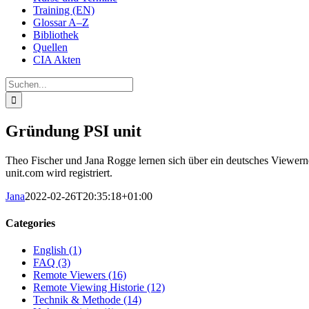
Training (EN)
Glossar A–Z
Bibliothek
Quellen
CIA Akten
Suche
nach:
Gründung PSI unit
Theo Fischer und Jana Rogge lernen sich über ein deutsches Viewer
unit.com wird registriert.
Jana
2022-02-26T20:35:18+01:00
Categories
English (1)
FAQ (3)
Remote Viewers (16)
Remote Viewing Historie (12)
Technik & Methode (14)