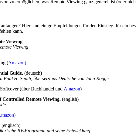
avon zu ermöglichen, was Remote Viewing ganz generell ist (oder nicht 
nfangen? Hier sind einige Empfehlungen für den Einstieg, für ein be
fehlen kann.
ote Viewing
Remote Viewing
ing (
Amazon)
tial Guide.
(deutsch)
n Paul H. Smith, übersetzt ins Deutsche von Jana Rogge
, Softcover (über Buchhandel und
Amazon
)
f Controlled Remote Viewing.
(english)
ode.
Amazon
)
e
(englisch)
ilitärische RV-Programm und seine Entwicklung.