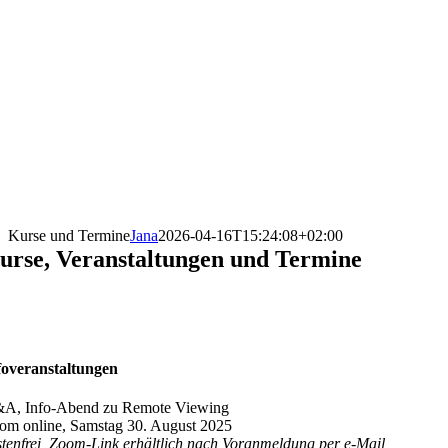
Kurse und Termine
Jana
2026-04-16T15:24:08+02:00
urse, Veranstaltungen und Termine
foveranstaltungen
A, Info-Abend zu Remote Viewing
om online, Samstag 30. August 2025
stenfrei, Zoom-Link erhältlich nach Voranmeldung per e-Mail