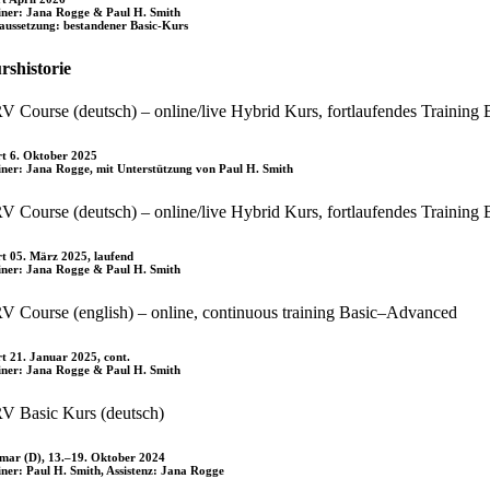
iner: Jana Rogge & Paul H. Smith
aussetzung: bestandener Basic-Kurs
rshistorie
V Course (deutsch) – online/live Hybrid Kurs, fortlaufendes Trainin
rt 6. Oktober 2025
iner: Jana Rogge, mit Unterstützung von Paul H. Smith
V Course (deutsch) – online/live Hybrid Kurs, fortlaufendes Trainin
rt 05. März 2025, laufend
iner: Jana Rogge & Paul H. Smith
V Course (english) – online, continuous training Basic–Advanced
rt 21. Januar 2025, cont.
iner: Jana Rogge & Paul H. Smith
V Basic Kurs (deutsch)
mar (D), 13.–19. Oktober 2024
iner: Paul H. Smith, Assistenz: Jana Rogge