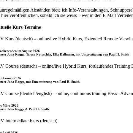
 unregelmäßigen Abständen biete ich Info-Veranstaltungen, Schnuppera
h hier veröffentlichen, sobald ich sie weiss – wer in den E-Mail Verte
tuelle Kurs-Termine
V Kurs (deutsch) – online/live Hybrid Kurs, Extended Remote Viewi
ochenenden im August 2026
iner: Jana Rogge, Teresa Natuschke, Elke Dallmann, mit Unterstützung von Paul H. Smith
V Course (deutsch) – online/live Hybrid Kurs, fortlaufendes Trainin
rt Januar 2026
iner: Jana Rogge, mit Unterstützung von Paul H. Smith
V Course (deutsch/english) – online, continuous training Basic–Adva
rt März 2026
iner: Jana Rogge & Paul H. Smith
V Intermediate Kurs (deutsch)
rt April 2026