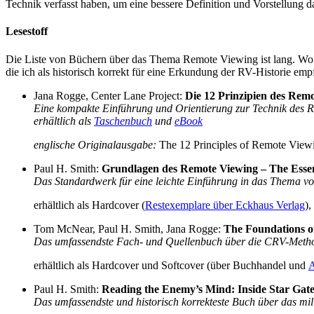
Technik verfasst haben, um eine bessere Definition und Vorstellung d
Lesestoff
Die Liste von Büchern über das Thema Remote Viewing ist lang. Wo a
die ich als historisch korrekt für eine Erkundung der RV-Historie emp
Jana Rogge, Center Lane Project:
Die 12 Prinzipien des Rem
Eine kompakte Einführung und Orientierung zur Technik des 
erhältlich als
Taschenbuch
und
eBook
englische Originalausgabe:
The 12 Principles of Remote View
Paul H. Smith:
Grundlagen des Remote Viewing – The Essen
Das Standardwerk für eine leichte Einführung in das Thema vo
erhältlich als Hardcover (
Restexemplare über Eckhaus Verlag
)
Tom McNear, Paul H. Smith, Jana Rogge:
The Foundations o
Das umfassendste Fach- und Quellenbuch über die CRV-Meth
erhältlich als Hardcover und Softcover (über Buchhandel und
Paul H. Smith:
Reading the Enemy’s Mind: Inside Star Gat
Das umfassendste und historisch korrekteste Buch über das m