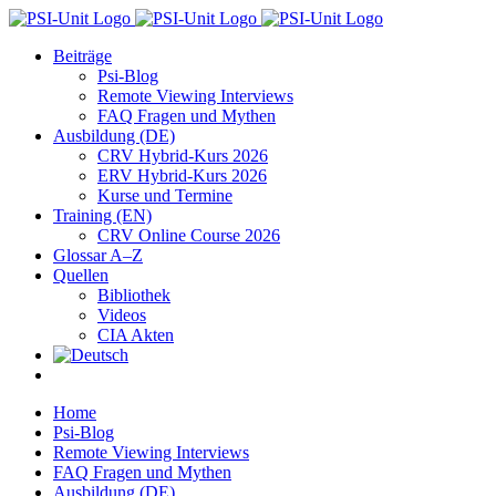
Zum
Inhalt
Beiträge
springen
Psi-Blog
Remote Viewing Interviews
FAQ Fragen und Mythen
Ausbildung (DE)
CRV Hybrid-Kurs 2026
ERV Hybrid-Kurs 2026
Kurse und Termine
Training (EN)
CRV Online Course 2026
Glossar A–Z
Quellen
Bibliothek
Videos
CIA Akten
Home
Psi-Blog
Remote Viewing Interviews
FAQ Fragen und Mythen
Ausbildung (DE)