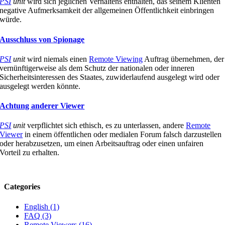
PSI
unit
wird sich jeglichen Verhaltens enthalten, das seinem Klienten
negative Aufmerksamkeit der allgemeinen Öffentlichkeit einbringen
würde.
Ausschluss von Spionage
PSI
unit
wird niemals einen
Remote Viewing
Auftrag übernehmen, der
vernünftigerweise als dem Schutz der nationalen oder inneren
Sicherheitsinteressen des Staates, zuwiderlaufend ausgelegt wird oder
ausgelegt werden könnte.
Achtung anderer Viewer
PSI
unit
verpflichtet sich ethisch, es zu unterlassen, andere
Remote
Viewer
in einem öffentlichen oder medialen Forum falsch darzustellen
oder herabzusetzen, um einen Arbeitsauftrag oder einen unfairen
Vorteil zu erhalten.
Categories
English (1)
FAQ (3)
Remote Viewers (16)