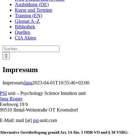
Ausbildung (DE)
Kurse und Termine
Training (EN)
Glossar A–Z
Bibliothek
Quellen
CIA Akten
Suche
nach:
Impressum
Impressum
Jana
2023-04-01T10:55:46+02:00
PSI
unit – Psychology Science Intuition unit
Jana Rogge
Eselsweg 19 b
99510 Ilmtal-Weinstraße OT Kromsdorf
E-Mail: mail [at]
psi
-unit.com
Alternative Streitbeilegung gemäß Art. 14 Abs. 1 ODR-VO und § 36 VSBG: