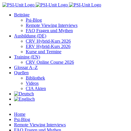
Zum
Inhalt
Beiträge
springen
Psi-Blog
Remote Viewing Interviews
FAQ Fragen und Mythen
Ausbildung (DE)
CRV Hybrid-Kurs 2026
ERV Hybrid-Kurs 2026
Kurse und Termine
Training (EN)
CRV Online Course 2026
Glossar A–Z
Quellen
Bibliothek
Videos
CIA Akten
Home
Psi-Blog
Remote Viewing Interviews
FAQ Fragen und Mythen