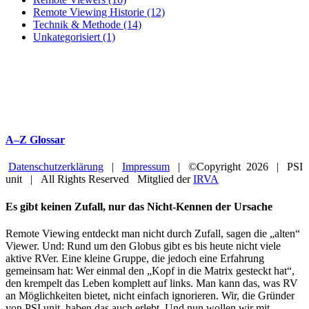
Remote Viewing Historie (12)
Technik & Methode (14)
Unkategorisiert (1)
A–Z Glossar
Datenschutzerklärung
|
Impressum
| ©Copyright
2026 | PSI
unit | All Rights Reserved Mitglied der
IRVA
Facebook
YouTube
Close
Es gibt keinen Zufall, nur das Nicht-Kennen der Ursache
Sliding
Bar
Remote Viewing entdeckt man nicht durch Zufall, sagen die „alten“
Area
Viewer. Und: Rund um den Globus gibt es bis heute nicht viele
aktive RVer. Eine kleine Gruppe, die jedoch eine Erfahrung
gemeinsam hat: Wer einmal den „Kopf in die Matrix gesteckt hat“,
den krempelt das Leben komplett auf links. Man kann das, was RV
an Möglichkeiten bietet, nicht einfach ignorieren. Wir, die Gründer
von PSI unit, haben das auch erlebt. Und nun wollen wir mit