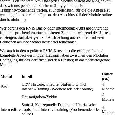
ebenfalls online statt. Am Ende jedes Moduls besteht die Möglchkeit,
dass wir uns persönlich zu einem 3-tägigen Intensiv-
Trainingswochenende treffen. (Für diejenigen, für die die Anreise zu
weit ist, gibt es auch die Option, den Abschlussteil der Module online
durchzuführen.)
Wer bereits den RVIS Basic- oder Intermediate-Kurs absolviert hat,
kann entsprechend zu einem späteren Zeitpunkt während des Jahres
einsteigen, darf aber gern zur Auffrischung auch an den früheren
Lektionen als Beobachter kostenfrei teilnehmen.
Wie auch in den regulären RVIS-Kursen ist die erfolgreiche und
komplette Absolvierung der Hausaufgaben zwischen den Modulen
Bedingung für das Zertifikat und den Einstieg in das nächstfolgende
Modul.
Dauer
Modul
Inhalt
(ca.)
CRV Historie, Theorie, Stufen 1–3, incl.
4
Basic
Intensiv-Training (Wochenende oder online)
Monate
2
Hausaufgaben-Zyklus
Monate
Stufe 4, Konzeptuelle Daten und Heuristische
4
Intermediate
Tools, incl. Intensiv-Training (Wochenende oder
Monate
online)