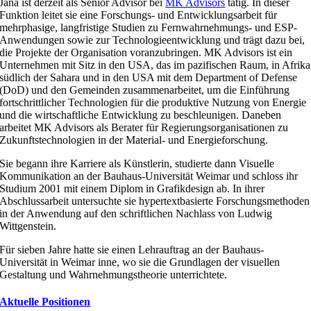
Jana ist derzeit als Senior Advisor bei
MK Advisors
tätig. In dieser
Funktion leitet sie eine Forschungs- und Entwicklungsarbeit für
mehrphasige, langfristige Studien zu Fernwahrnehmungs- und ESP-
Anwendungen sowie zur Technologieentwicklung und trägt dazu bei,
die Projekte der Organisation voranzubringen. MK Advisors ist ein
Unternehmen mit Sitz in den USA, das im pazifischen Raum, in Afrika
südlich der Sahara und in den USA mit dem Department of Defense
(DoD) und den Gemeinden zusammenarbeitet, um die Einführung
fortschrittlicher Technologien für die produktive Nutzung von Energie
und die wirtschaftliche Entwicklung zu beschleunigen. Daneben
arbeitet MK Advisors als Berater für Regierungsorganisationen zu
Zukunftstechnologien in der Material- und Energieforschung.
Sie begann ihre Karriere als Künstlerin, studierte dann Visuelle
Kommunikation an der Bauhaus-Universität Weimar und schloss ihr
Studium 2001 mit einem Diplom in Grafikdesign ab. In ihrer
Abschlussarbeit untersuchte sie hypertextbasierte Forschungsmethoden
in der Anwendung auf den schriftlichen Nachlass von Ludwig
Wittgenstein.
Für sieben Jahre hatte sie einen Lehrauftrag an der Bauhaus-
Universität in Weimar inne, wo sie die Grundlagen der visuellen
Gestaltung und Wahrnehmungstheorie unterrichtete.
Aktuelle Positionen