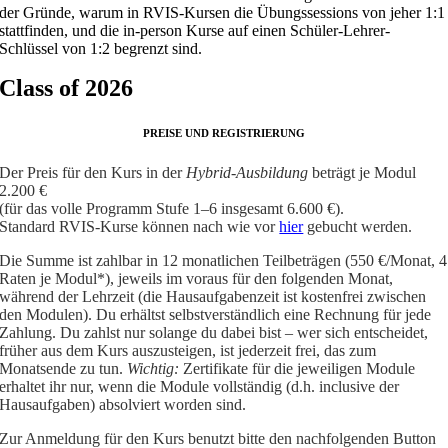
der Gründe, warum in RVIS-Kursen die Übungssessions von jeher 1:1
stattfinden, und die in-person Kurse auf einen Schüler-Lehrer-
Schlüssel von 1:2 begrenzt sind.
Class of 2026
PREISE UND REGISTRIERUNG
Der Preis für den Kurs in der
Hybrid-Ausbildung
beträgt je Modul
2.200 €
(für das volle Programm Stufe 1–6 insgesamt 6.600 €).
Standard RVIS-Kurse können nach wie vor
hier
gebucht werden.
Die Summe ist zahlbar in 12 monatlichen Teilbeträgen (550 €/Monat, 4
Raten je Modul*), jeweils im voraus für den folgenden Monat,
während der Lehrzeit (die Hausaufgabenzeit ist kostenfrei zwischen
den Modulen). Du erhältst selbstverständlich eine Rechnung für jede
Zahlung. Du zahlst nur solange du dabei bist – wer sich entscheidet,
früher aus dem Kurs auszusteigen, ist jederzeit frei, das zum
Monatsende zu tun.
Wichtig:
Zertifikate für die jeweiligen Module
erhaltet ihr nur, wenn die Module vollständig (d.h. inclusive der
Hausaufgaben) absolviert worden sind.
Zur Anmeldung für den Kurs benutzt bitte den nachfolgenden Button