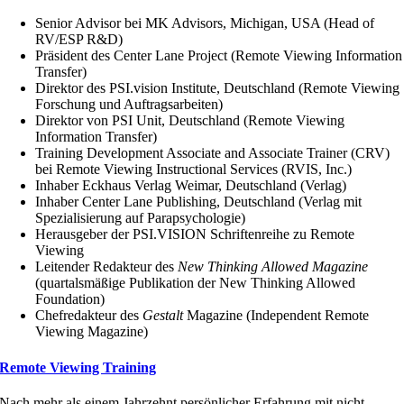
Senior Advisor bei MK Advisors, Michigan, USA (Head of
RV/ESP R&D)
Präsident des Center Lane Project (Remote Viewing Information
Transfer)
Direktor des PSI.vision Institute, Deutschland (Remote Viewing
Forschung und Auftragsarbeiten)
Direktor von PSI Unit, Deutschland (Remote Viewing
Information Transfer)
Training Development Associate and Associate Trainer (CRV)
bei Remote Viewing Instructional Services (RVIS, Inc.)
Inhaber Eckhaus Verlag Weimar, Deutschland (Verlag)
Inhaber Center Lane Publishing, Deutschland (Verlag mit
Spezialisierung auf Parapsychologie)
Herausgeber der PSI.VISION Schriftenreihe zu Remote
Viewing
Leitender Redakteur des
New Thinking Allowed Magazine
(quartalsmäßige Publikation der New Thinking Allowed
Foundation)
Chefredakteur des
Gestalt
Magazine (Independent Remote
Viewing Magazine)
Remote Viewing Training
Nach mehr als einem Jahrzehnt persönlicher Erfahrung mit nicht-