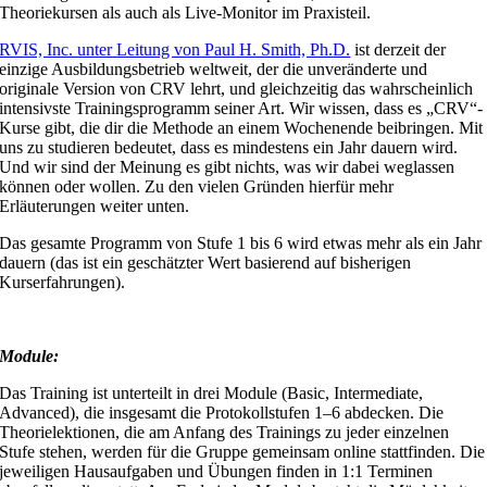
Theoriekursen als auch als Live-Monitor im Praxisteil.
RVIS, Inc. unter Leitung von Paul H. Smith, Ph.D.
ist derzeit der
einzige Ausbildungsbetrieb weltweit, der die unveränderte und
originale Version von CRV lehrt, und gleichzeitig das wahrscheinlich
intensivste Trainingsprogramm seiner Art. Wir wissen, dass es „CRV“-
Kurse gibt, die dir die Methode an einem Wochenende beibringen. Mit
uns zu studieren bedeutet, dass es mindestens ein Jahr dauern wird.
Und wir sind der Meinung es gibt nichts, was wir dabei weglassen
können oder wollen. Zu den vielen Gründen hierfür mehr
Erläuterungen weiter unten.
Das gesamte Programm von Stufe 1 bis 6 wird etwas mehr als ein Jahr
dauern (das ist ein geschätzter Wert basierend auf bisherigen
Kurserfahrungen).
Module:
Das Training ist unterteilt in drei Module (Basic, Intermediate,
Advanced), die insgesamt die Protokollstufen 1–6 abdecken. Die
Theorielektionen, die am Anfang des Trainings zu jeder einzelnen
Stufe stehen, werden für die Gruppe gemeinsam online stattfinden. Die
jeweiligen Hausaufgaben und Übungen finden in 1:1 Terminen