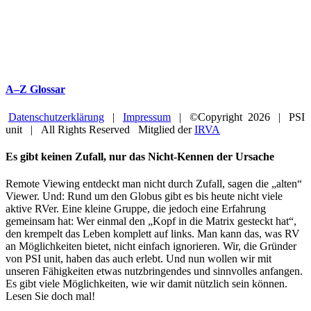
A–Z Glossar
Datenschutzerklärung
|
Impressum
| ©Copyright
2026 | PSI
unit | All Rights Reserved Mitglied der
IRVA
Facebook
YouTube
Close
Es gibt keinen Zufall, nur das Nicht-Kennen der Ursache
Sliding
Bar
Remote Viewing entdeckt man nicht durch Zufall, sagen die „alten“
Area
Viewer. Und: Rund um den Globus gibt es bis heute nicht viele
aktive RVer. Eine kleine Gruppe, die jedoch eine Erfahrung
gemeinsam hat: Wer einmal den „Kopf in die Matrix gesteckt hat“,
den krempelt das Leben komplett auf links. Man kann das, was RV
an Möglichkeiten bietet, nicht einfach ignorieren. Wir, die Gründer
von PSI unit, haben das auch erlebt. Und nun wollen wir mit
unseren Fähigkeiten etwas nutzbringendes und sinnvolles anfangen.
Es gibt viele Möglichkeiten, wie wir damit nützlich sein können.
Lesen Sie doch mal!