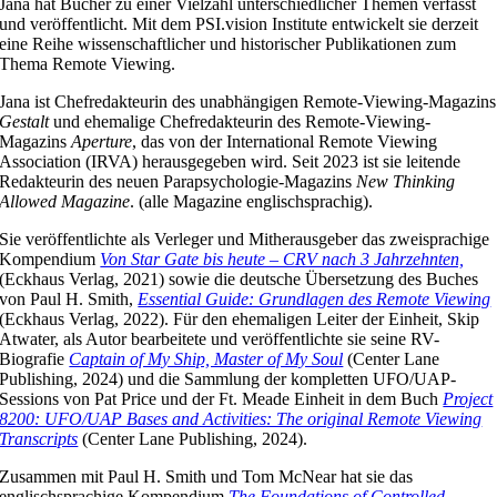
Jana hat Bücher zu einer Vielzahl unterschiedlicher Themen verfasst
und veröffentlicht. Mit dem PSI.vision Institute entwickelt sie derzeit
eine Reihe wissenschaftlicher und historischer Publikationen zum
Thema Remote Viewing.
Jana ist Chefredakteurin des unabhängigen Remote-Viewing-Magazins
Gestalt
und ehemalige Chefredakteurin des Remote-Viewing-
Magazins
Aperture
, das von der International Remote Viewing
Association (IRVA) herausgegeben wird. Seit 2023 ist sie leitende
Redakteurin des neuen Parapsychologie-Magazins
New Thinking
Allowed Magazine
. (alle Magazine englischsprachig).
Sie veröffentlichte als Verleger und Mitherausgeber das zweisprachige
Kompendium
Von Star Gate bis heute – CRV nach 3 Jahrzehnten,
(Eckhaus Verlag, 2021) sowie die deutsche Übersetzung des Buches
von Paul H. Smith,
Essential Guide: Grundlagen des Remote Viewing
(Eckhaus Verlag, 2022). Für den ehemaligen Leiter der Einheit, Skip
Atwater, als Autor bearbeitete und veröffentlichte sie seine RV-
Biografie
Captain of My Ship, Master of My Soul
(Center Lane
Publishing, 2024) und die Sammlung der kompletten UFO/UAP-
Sessions von Pat Price und der Ft. Meade Einheit in dem Buch
Project
8200: UFO/UAP Bases and Activities: The original Remote Viewing
Transcripts
(Center Lane Publishing, 2024).
Zusammen mit Paul H. Smith und Tom McNear hat sie das
englischsprachige Kompendium
The Foundations of Controlled