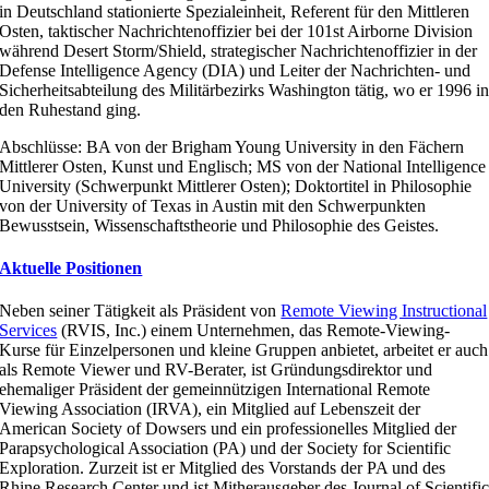
in Deutschland stationierte Spezialeinheit, Referent für den Mittleren
Osten, taktischer Nachrichtenoffizier bei der 101st Airborne Division
während Desert Storm/Shield, strategischer Nachrichtenoffizier in der
Defense Intelligence Agency (DIA) und Leiter der Nachrichten- und
Sicherheitsabteilung des Militärbezirks Washington tätig, wo er 1996 i
den Ruhestand ging.
Abschlüsse: BA von der Brigham Young University in den Fächern
Mittlerer Osten, Kunst und Englisch; MS von der National Intelligence
University (Schwerpunkt Mittlerer Osten); Doktortitel in Philosophie
von der University of Texas in Austin mit den Schwerpunkten
Bewusstsein, Wissenschaftstheorie und Philosophie des Geistes.
Aktuelle Positionen
Neben seiner Tätigkeit als Präsident von
Remote Viewing Instructional
Services
(RVIS, Inc.) einem Unternehmen, das Remote-Viewing-
Kurse für Einzelpersonen und kleine Gruppen anbietet, arbeitet er auch
als Remote Viewer und RV-Berater, ist Gründungsdirektor und
ehemaliger Präsident der gemeinnützigen International Remote
Viewing Association (IRVA), ein Mitglied auf Lebenszeit der
American Society of Dowsers und ein professionelles Mitglied der
Parapsychological Association (PA) und der Society for Scientific
Exploration. Zurzeit ist er Mitglied des Vorstands der PA und des
Rhine Research Center und ist Mitherausgeber des Journal of Scientifi