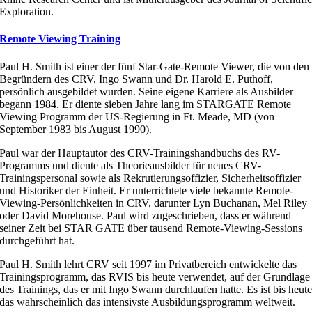
Exploration.
Remote Viewing Training
Paul H. Smith ist einer der fünf Star-Gate-Remote Viewer, die von den
Begründern des CRV, Ingo Swann und Dr. Harold E. Puthoff,
persönlich ausgebildet wurden. Seine eigene Karriere als Ausbilder
begann 1984. Er diente sieben Jahre lang im STARGATE Remote
Viewing Programm der US-Regierung in Ft. Meade, MD (von
September 1983 bis August 1990).
Paul war der Hauptautor des CRV-Trainingshandbuchs des RV-
Programms und diente als Theorieausbilder für neues CRV-
Trainingspersonal sowie als Rekrutierungsoffizier, Sicherheitsoffizier
und Historiker der Einheit. Er unterrichtete viele bekannte Remote-
Viewing-Persönlichkeiten in CRV, darunter Lyn Buchanan, Mel Riley
oder David Morehouse. Paul wird zugeschrieben, dass er während
seiner Zeit bei STAR GATE über tausend Remote-Viewing-Sessions
durchgeführt hat.
Paul H. Smith lehrt CRV seit 1997 im Privatbereich entwickelte das
Trainingsprogramm, das RVIS bis heute verwendet, auf der Grundlage
des Trainings, das er mit Ingo Swann durchlaufen hatte. Es ist bis heut
das wahrscheinlich das intensivste Ausbildungsprogramm weltweit.