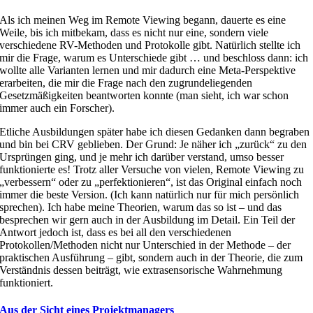
Als ich meinen Weg im Remote Viewing begann, dauerte es eine
Weile, bis ich mitbekam, dass es nicht nur eine, sondern viele
verschiedene RV-Methoden und Protokolle gibt. Natürlich stellte ich
mir die Frage, warum es Unterschiede gibt … und beschloss dann: ich
wollte alle Varianten lernen und mir dadurch eine Meta-Perspektive
erarbeiten, die mir die Frage nach den zugrundeliegenden
Gesetzmäßigkeiten beantworten konnte (man sieht, ich war schon
immer auch ein Forscher).
Etliche Ausbildungen später habe ich diesen Gedanken dann begraben
und bin bei CRV geblieben. Der Grund: Je näher ich „zurück“ zu den
Ursprüngen ging, und je mehr ich darüber verstand, umso besser
funktionierte es! Trotz aller Versuche von vielen, Remote Viewing zu
„verbessern“ oder zu „perfektionieren“, ist das Original einfach noch
immer die beste Version. (Ich kann natürlich nur für mich persönlich
sprechen). Ich habe meine Theorien, warum das so ist – und das
besprechen wir gern auch in der Ausbildung im Detail. Ein Teil der
Antwort jedoch ist, dass es bei all den verschiedenen
Protokollen/Methoden nicht nur Unterschied in der Methode – der
praktischen Ausführung – gibt, sondern auch in der Theorie, die zum
Verständnis dessen beiträgt, wie extrasensorische Wahrnehmung
funktioniert.
Aus der Sicht eines Projektmanagers