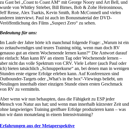
zu Gast bei „Coast to Coast AM“ mit George Noory und Art Bell, und
wurde von Whitley Strieber, Bill Birnes, Bob & Zohe Heironimous,
Jeff Rense, Alex Tsarkis, Kevin Smith, Rob McConnell und vielen
anderen interviewt. Paul ist auch im Bonusmaterial der DVD-
Veröffentlichung des Films „Suspect Zero“ zu sehen.
Bedeutung für uns:
Im Laufe der Jahre hörte ich manchmal folgende Frage: „Warum ist ein
so zeitaufwendiges und teures Training nötig, wenn man doch RV
genauso gut an einem Wochenende lernen kann?“ Die Antwort darauf
ist einfach: Man kann RV an einem Tag oder Wochenende lernen –
aber nicht das volle Spektrum von CRV. Viele Lehrer (auch Paul oder
ich) bieten tatsächlich „Schnupperkurse“ an, bei denen man in wenige
Stunden erste eigene Erfolge erleben kann. Auf Konferenzen sind
Outbounder-Targets oder „What’s in the box“-Viewings beliebt, um
Neulingen innerhalb einer einzigen Stunde einen ersten Geschmack
von RV zu vermitteln.
Aber wenn wir nun behaupten, dass die Fähigkeit zu ESP jeder
Mensch von Natur aus hat; und wenn man innerhalb kürzester Zeit un
ohne langwieriges Training greifbare Erfolge produzieren kann – was
tun wir dann monatelang in einem Intensivtraining?
Erfahrungen aus der Metaperspektive