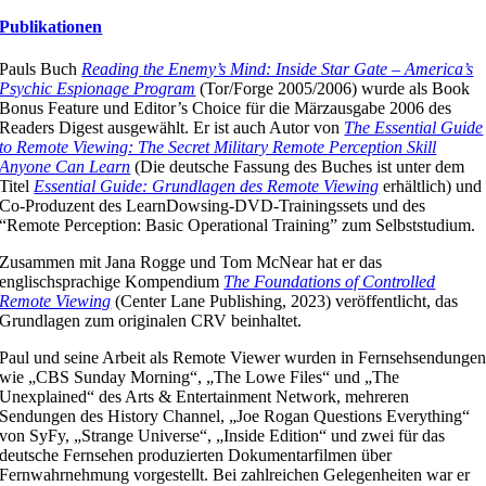
Publikationen
Pauls Buch
Reading the Enemy’s Mind: Inside Star Gate – America’s
Psychic Espionage Program
(Tor/Forge 2005/2006) wurde als Book
Bonus Feature und Editor’s Choice für die Märzausgabe 2006 des
Readers Digest ausgewählt. Er ist auch Autor von
The Essential Guide
to Remote Viewing: The Secret Military Remote Perception Skill
Anyone Can Learn
(Die deutsche Fassung des Buches ist unter dem
Titel
Essential Guide: Grundlagen des Remote Viewing
erhältlich) und
Co-Produzent des LearnDowsing-DVD-Trainingssets und des
“Remote Perception: Basic Operational Training” zum Selbststudium.
Zusammen mit Jana Rogge und Tom McNear hat er das
englischsprachige Kompendium
The Foundations of Controlled
Remote Viewing
(Center Lane Publishing, 2023) veröffentlicht, das
Grundlagen zum originalen CRV beinhaltet.
Paul und seine Arbeit als Remote Viewer wurden in Fernsehsendunge
wie „CBS Sunday Morning“, „The Lowe Files“ und „The
Unexplained“ des Arts & Entertainment Network, mehreren
Sendungen des History Channel, „Joe Rogan Questions Everything“
von SyFy, „Strange Universe“, „Inside Edition“ und zwei für das
deutsche Fernsehen produzierten Dokumentarfilmen über
Fernwahrnehmung vorgestellt. Bei zahlreichen Gelegenheiten war er