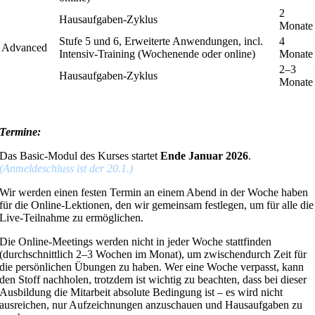
2
Hausaufgaben-Zyklus
Monate
Stufe 5 und 6, Erweiterte Anwendungen, incl.
4
Advanced
Intensiv-Training (Wochenende oder online)
Monate
2–3
Hausaufgaben-Zyklus
Monate
Termine:
Das Basic-Modul des Kurses startet
Ende Januar 2026
.
(Anmeldeschluss ist der 20.1.)
Wir werden einen festen Termin an einem Abend in der Woche haben
für die Online-Lektionen, den wir gemeinsam festlegen, um für alle die
Live-Teilnahme zu ermöglichen.
Die Online-Meetings werden nicht in jeder Woche stattfinden
(durchschnittlich 2–3 Wochen im Monat), um zwischendurch Zeit für
die persönlichen Übungen zu haben. Wer eine Woche verpasst, kann
den Stoff nachholen, trotzdem ist wichtig zu beachten, dass bei dieser
Ausbildung die Mitarbeit absolute Bedingung ist – es wird nicht
ausreichen, nur Aufzeichnungen anzuschauen und Hausaufgaben zu