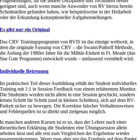
Fragestellungen, für die andere Disziplinen und Techniken besser
geeignet sind, auch wenn manche Anwender von RV hierzu bereits
Schnittstellen gefunden haben, wie beispielsweise in der Heilarbeit
oder der Erkundung konzeptioneller Aufgabenstellungen.
Es gibt nur ein Original
Das CRV Trainingsprogramm von RVIS ist das einzige weltweit, in
dem die originale Fassung von CRV – die Swann/Puthoff Methode,
die Anfang der 1980er Jahre für die Militär-Einheit in Ft. Meade (das
Star Gate Programm) entwickelt wurde – umfassend vermittelt wird.
Individuelle Betreuung
Im praktischen Teil dieser Ausbildung erhält der Student individuelles
Training mit 1:1 in Session Feedback von einem erfahrenem Monitor.
Die Studenten werden nicht allein in eine Session geschickt, sondern
lernen Schritt für Schritt (und in kleinen Schritten), sich auf dem RV-
Parkett sicher zu bewegen. Die Korrektur falscher Verhaltensweisen
und Fehlerquellen ist so direkt und zielgenau möglich.
In manchen anderen Kursen ist es so, dass der Lehrer nach einer
theoretischen Erklärung die Studenten eine Übungssession allein
arbeiten lässt und alle erst zum Vergleichen der Ergebnisse wieder
zusammenkommen. Wenn man aber nur das Ergebnis auf dem Papier