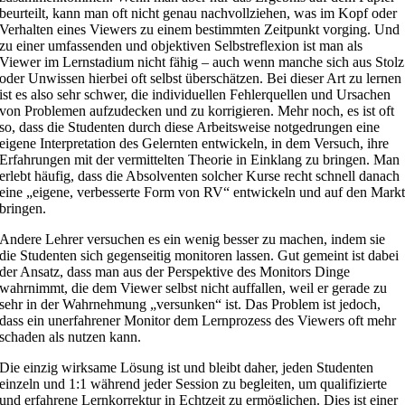
beurteilt, kann man oft nicht genau nachvollziehen, was im Kopf oder
Verhalten eines Viewers zu einem bestimmten Zeitpunkt vorging. Und
zu einer umfassenden und objektiven Selbstreflexion ist man als
Viewer im Lernstadium nicht fähig – auch wenn manche sich aus Stolz
oder Unwissen hierbei oft selbst überschätzen. Bei dieser Art zu lernen
ist es also sehr schwer, die individuellen Fehlerquellen und Ursachen
von Problemen aufzudecken und zu korrigieren. Mehr noch, es ist oft
so, dass die Studenten durch diese Arbeitsweise notgedrungen eine
eigene Interpretation des Gelernten entwickeln, in dem Versuch, ihre
Erfahrungen mit der vermittelten Theorie in Einklang zu bringen. Man
erlebt häufig, dass die Absolventen solcher Kurse recht schnell danach
eine „eigene, verbesserte Form von RV“ entwickeln und auf den Mark
bringen.
Andere Lehrer versuchen es ein wenig besser zu machen, indem sie
die Studenten sich gegenseitig monitoren lassen. Gut gemeint ist dabei
der Ansatz, dass man aus der Perspektive des Monitors Dinge
wahrnimmt, die dem Viewer selbst nicht auffallen, weil er gerade zu
sehr in der Wahrnehmung „versunken“ ist. Das Problem ist jedoch,
dass ein unerfahrener Monitor dem Lernprozess des Viewers oft mehr
schaden als nutzen kann.
Die einzig wirksame Lösung ist und bleibt daher, jeden Studenten
einzeln und 1:1 während jeder Session zu begleiten, um qualifizierte
und erfahrene Lernkorrektur in Echtzeit zu ermöglichen. Dies ist einer