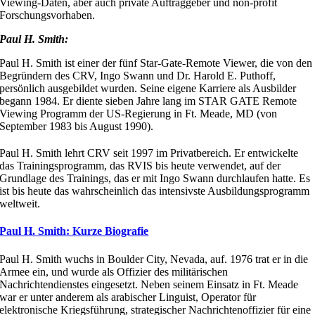
Viewing-Daten, aber auch private Auftraggeber und non-profit
Forschungsvorhaben.
Paul H. Smith:
Paul H. Smith ist einer der fünf Star-Gate-Remote Viewer, die von den
Begründern des CRV, Ingo Swann und Dr. Harold E. Puthoff,
persönlich ausgebildet wurden. Seine eigene Karriere als Ausbilder
begann 1984. Er diente sieben Jahre lang im STAR GATE Remote
Viewing Programm der US-Regierung in Ft. Meade, MD (von
September 1983 bis August 1990).
Paul H. Smith lehrt CRV seit 1997 im Privatbereich. Er entwickelte
das Trainingsprogramm, das RVIS bis heute verwendet, auf der
Grundlage des Trainings, das er mit Ingo Swann durchlaufen hatte. Es
ist bis heute das wahrscheinlich das intensivste Ausbildungsprogramm
weltweit.
Paul H. Smith: Kurze Biografie
Paul H. Smith wuchs in Boulder City, Nevada, auf. 1976 trat er in die
Armee ein, und wurde als Offizier des militärischen
Nachrichtendienstes eingesetzt. Neben seinem Einsatz in Ft. Meade
war er unter anderem als arabischer Linguist, Operator für
elektronische Kriegsführung, strategischer Nachrichtenoffizier für eine