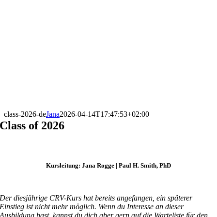
class-2026-de
Jana
2026-04-14T17:47:53+02:00
Class of 2026
Hybrid-Kurs mit Vor-Ort-Intensivtraining
Kursleitung: Jana Rogge | Paul H. Smith, PhD
Der diesjährige CRV-Kurs hat bereits angefangen, ein späterer
Einstieg ist nicht mehr möglich. Wenn du Interesse an dieser
Ausbildung hast, kannst du dich aber gern auf die Warteliste für den