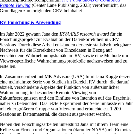
Remote Viewing
(Center Lane Publishing, 2023) veröffentlicht, das
Grundlagen zum originalen CRV beinhaltet.
RV Forschung & Anwendung
Im Jahr 2022 gewann Jana den
IRVA/iRiS research award
für ein
Forschungsprojekt zur Evaluation der Datenkorrektheit in CRV-
Sessions. Durch diese Arbeit entstanden der erste statistisch belegbare
Nachweis für die Korrektheit von Einzeldaten in Bezug auf
verschiedene Wahrnehmungskanäle im RV, sowie eine Methode um
Viewer-spezifische Wahrnehmungsprotokolle nachzuweisen und zu
erstellen.
In Zusammenarbeit mit MK Advisors (USA) führt Jana Rogge derzeit
eine mehrjährige Serie von Studien im Bereich RV durch, die darauf
abzielt, verschiedene Aspekte der Funktion von außersinnlicher
Wahrnehmung, insbesondere Remote Viewing von
Zukunftsereignissen und den Einfluss von Intention auf das Ergebnis,
näher zu beleuchten. Das letzte Experiment der Serie umfasste ein Jahr
mit einer größeren Gruppe von Viewern und erbrachte ca. 1.200
Sessions an Datenmaterial, die derzeit ausgewertet werden.
Neben den Forschungsarbeiten unterstützt Jana mit ihrem Team eine
Reihe von Firmen und Organisationen (darunter NASA) mit Remote-