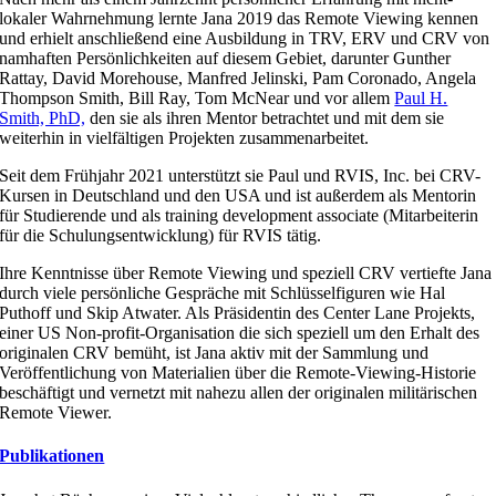
lokaler Wahrnehmung lernte Jana 2019 das Remote Viewing kennen
und erhielt anschließend eine Ausbildung in TRV, ERV und CRV von
namhaften Persönlichkeiten auf diesem Gebiet, darunter Gunther
Rattay, David Morehouse, Manfred Jelinski, Pam Coronado, Angela
Thompson Smith, Bill Ray, Tom McNear und vor allem
Paul H.
Smith, PhD,
den sie als ihren Mentor betrachtet und mit dem sie
weiterhin in vielfältigen Projekten zusammenarbeitet.
Seit dem Frühjahr 2021 unterstützt sie Paul und RVIS, Inc. bei CRV-
Kursen in Deutschland und den USA und ist außerdem als Mentorin
für Studierende und als training development associate (Mitarbeiterin
für die Schulungsentwicklung) für RVIS tätig.
Ihre Kenntnisse über Remote Viewing und speziell CRV vertiefte Jana
durch viele persönliche Gespräche mit Schlüsselfiguren wie Hal
Puthoff und Skip Atwater. Als Präsidentin des Center Lane Projekts,
einer US Non-profit-Organisation die sich speziell um den Erhalt des
originalen CRV bemüht, ist Jana aktiv mit der Sammlung und
Veröffentlichung von Materialien über die Remote-Viewing-Historie
beschäftigt und vernetzt mit nahezu allen der originalen militärischen
Remote Viewer.
Publikationen