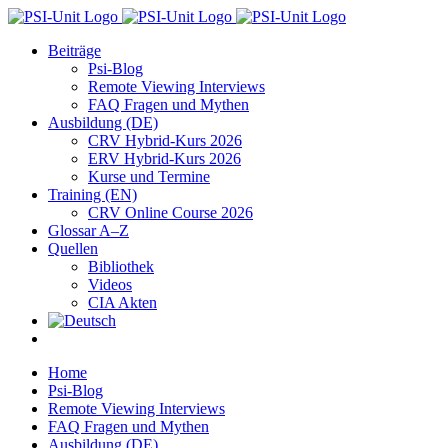
Zum
Inhalt
Beiträge
springen
Psi-Blog
Remote Viewing Interviews
FAQ Fragen und Mythen
Ausbildung (DE)
CRV Hybrid-Kurs 2026
ERV Hybrid-Kurs 2026
Kurse und Termine
Training (EN)
CRV Online Course 2026
Glossar A–Z
Quellen
Bibliothek
Videos
CIA Akten
Home
Psi-Blog
Remote Viewing Interviews
FAQ Fragen und Mythen
Ausbildung (DE)