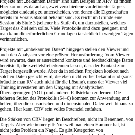
Projekte mit „bekannten Daten“ sind zum Beispiel im ARV zu finden.
Hier kommt es darauf an, zwei verschiedene vordefinierte Targets
möglichst eindeutig zu unterscheiden, von denen alle Eigenschaften
bereits im Voraus absolut bekannt sind. Es reicht im Grunde eine
Session bis Stufe 3 (seltener bis Stufe 4), um darzustellen, welches
Target das Ziel sein sollte. Viele Protokolle sind dazu geeignet, und
man kann die erforderlichen Grundlagen tatsächlich in wenigen Tagen
verinnerlichen.
Projekte mit „unbekannten Daten“ hingegen stellen den Viewer und
auch den Analysten vor eine größere Herausforderung. Vom Viewer
wird erwartet, dass er ausreichend konkrete und feedbackfähige Daten
bereitstellt, die zweifelsfrei erkennen lassen, dass der Kontakt zum
Target hergestellt wurde. Aber da in solchen Projekten konkret nach
solchen Daten gesucht wird, die eben nicht vorher bekannt sind (sonst
bräuchte man RV auch nicht für die Lösung), muss der Viewer viel
Training investieren um den Umgang mit Analytischen
Überlagerungen (AOL) und anderen Fallstricken zu lernen. Die
höheren Stufen des Protokolls (S4–6) kommen zur Anwendung und
helfen, über die sensorischen und dimensionalen Daten weit hinaus zu
gehen. Hier kann CRV sein volles Potenzial entfalten.
Die Stärken von CRV liegen im Beschreiben, nicht im Benennen, von
Targets. Aber wie immer gilt: Nur weil man einen Hammer hat, ist
nicht jedes Problem ein Nagel. Es gibt Kategorien von