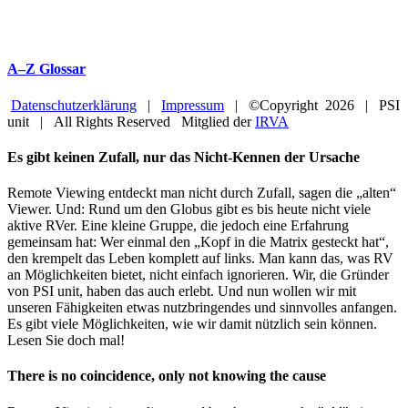
A–Z Glossar
Datenschutzerklärung
|
Impressum
| ©Copyright
2026 | PSI
unit | All Rights Reserved Mitglied der
IRVA
Facebook
YouTube
Close
Es gibt keinen Zufall, nur das Nicht-Kennen der Ursache
Sliding
Bar
Remote Viewing entdeckt man nicht durch Zufall, sagen die „alten“
Area
Viewer. Und: Rund um den Globus gibt es bis heute nicht viele
aktive RVer. Eine kleine Gruppe, die jedoch eine Erfahrung
gemeinsam hat: Wer einmal den „Kopf in die Matrix gesteckt hat“,
den krempelt das Leben komplett auf links. Man kann das, was RV
an Möglichkeiten bietet, nicht einfach ignorieren. Wir, die Gründer
von PSI unit, haben das auch erlebt. Und nun wollen wir mit
unseren Fähigkeiten etwas nutzbringendes und sinnvolles anfangen.
Es gibt viele Möglichkeiten, wie wir damit nützlich sein können.
Lesen Sie doch mal!
There is no coincidence, only not knowing the cause