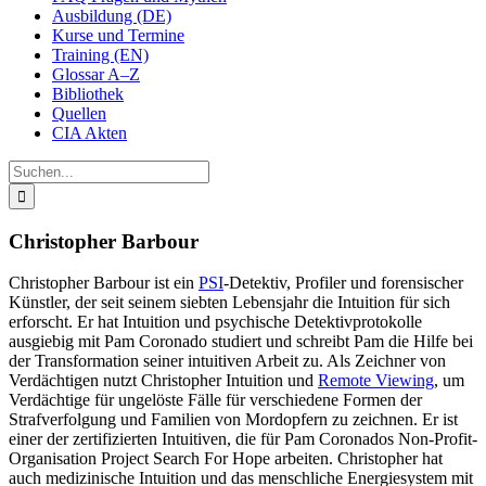
Ausbildung (DE)
Kurse und Termine
Training (EN)
Glossar A–Z
Bibliothek
Quellen
CIA Akten
Suche
nach:
Christopher Barbour
Christopher Barbour ist ein
PSI
-Detektiv, Profiler und forensischer
Künstler, der seit seinem siebten Lebensjahr die Intuition für sich
erforscht. Er hat Intuition und psychische Detektivprotokolle
ausgiebig mit Pam Coronado studiert und schreibt Pam die Hilfe bei
der Transformation seiner intuitiven Arbeit zu. Als Zeichner von
Verdächtigen nutzt Christopher Intuition und
Remote Viewing
, um
Verdächtige für ungelöste Fälle für verschiedene Formen der
Strafverfolgung und Familien von Mordopfern zu zeichnen. Er ist
einer der zertifizierten Intuitiven, die für Pam Coronados Non-Profit-
Organisation Project Search For Hope arbeiten. Christopher hat
auch medizinische Intuition und das menschliche Energiesystem mit