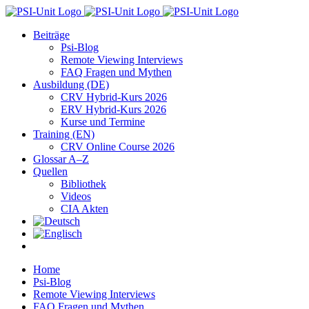
Zum
Inhalt
Beiträge
springen
Psi-Blog
Remote Viewing Interviews
FAQ Fragen und Mythen
Ausbildung (DE)
CRV Hybrid-Kurs 2026
ERV Hybrid-Kurs 2026
Kurse und Termine
Training (EN)
CRV Online Course 2026
Glossar A–Z
Quellen
Bibliothek
Videos
CIA Akten
Home
Psi-Blog
Remote Viewing Interviews
FAQ Fragen und Mythen