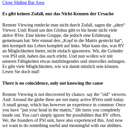
Close Sliding Bar Area
Es gibt keinen Zufall, nur das Nicht-Kennen der Ursache
Remote Viewing entdeckt man nicht durch Zufall, sagen die „alten“
Viewer. Und: Rund um den Globus gibt es bis heute nicht viele
aktive RVer. Eine kleine Gruppe, die jedoch eine Erfahrung
gemeinsam hat: Wer einmal den „Kopf in die Matrix gesteckt hat“,
den krempelt das Leben komplett auf links. Man kann das, was RV
an Möglichkeiten bietet, nicht einfach ignorieren. Wir, die Gründer
von PSI unit, haben das auch erlebt. Und nun wollen wir mit
unseren Fähigkeiten etwas nutzbringendes und sinnvolles anfangen.
Es gibt viele Möglichkeiten, wie wir damit nützlich sein können.
Lesen Sie doch mal!
There is no coincidence, only not knowing the cause
Remote Viewing is not discovered by chance, say the "old" viewers.
And: Around the globe there are not many active RVers until today.
A small group, which has however an experience in common: Once
you have "put your head in the matrix," life turns you completely
inside out. You can't simply ignore the possibilities that RV offers.
We, the founders of PSI unit, have also experienced this. And now
we want to do something useful and meaningful with our abilities.