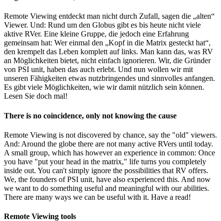
Remote Viewing entdeckt man nicht durch Zufall, sagen die „alten“
Viewer. Und: Rund um den Globus gibt es bis heute nicht viele
aktive RVer. Eine kleine Gruppe, die jedoch eine Erfahrung
gemeinsam hat: Wer einmal den „Kopf in die Matrix gesteckt hat“,
den krempelt das Leben komplett auf links. Man kann das, was RV
an Möglichkeiten bietet, nicht einfach ignorieren. Wir, die Gründer
von PSI unit, haben das auch erlebt. Und nun wollen wir mit
unseren Fähigkeiten etwas nutzbringendes und sinnvolles anfangen.
Es gibt viele Möglichkeiten, wie wir damit nützlich sein können.
Lesen Sie doch mal!
There is no coincidence, only not knowing the cause
Remote Viewing is not discovered by chance, say the "old" viewers.
And: Around the globe there are not many active RVers until today.
A small group, which has however an experience in common: Once
you have "put your head in the matrix," life turns you completely
inside out. You can't simply ignore the possibilities that RV offers.
We, the founders of PSI unit, have also experienced this. And now
we want to do something useful and meaningful with our abilities.
There are many ways we can be useful with it. Have a read!
Remote Viewing tools