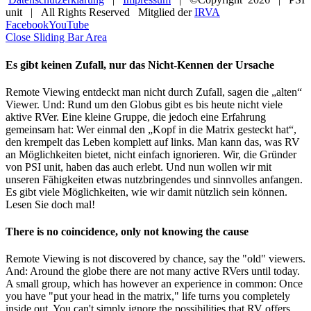
unit | All Rights Reserved Mitglied der
IRVA
Facebook
YouTube
Close Sliding Bar Area
Es gibt keinen Zufall, nur das Nicht-Kennen der Ursache
Remote Viewing entdeckt man nicht durch Zufall, sagen die „alten“
Viewer. Und: Rund um den Globus gibt es bis heute nicht viele
aktive RVer. Eine kleine Gruppe, die jedoch eine Erfahrung
gemeinsam hat: Wer einmal den „Kopf in die Matrix gesteckt hat“,
den krempelt das Leben komplett auf links. Man kann das, was RV
an Möglichkeiten bietet, nicht einfach ignorieren. Wir, die Gründer
von PSI unit, haben das auch erlebt. Und nun wollen wir mit
unseren Fähigkeiten etwas nutzbringendes und sinnvolles anfangen.
Es gibt viele Möglichkeiten, wie wir damit nützlich sein können.
Lesen Sie doch mal!
There is no coincidence, only not knowing the cause
Remote Viewing is not discovered by chance, say the "old" viewers.
And: Around the globe there are not many active RVers until today.
A small group, which has however an experience in common: Once
you have "put your head in the matrix," life turns you completely
inside out. You can't simply ignore the possibilities that RV offers.