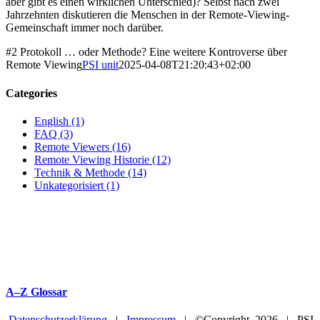
aber gibt es einen wirklichen Unterschied)? Selbst nach zwei
Jahrzehnten diskutieren die Menschen in der Remote-Viewing-
Gemeinschaft immer noch darüber.
#2 Protokoll … oder Methode? Eine weitere Kontroverse über
Remote Viewing
PSI unit
2025-04-08T21:20:43+02:00
Categories
English (1)
FAQ (3)
Remote Viewers (16)
Remote Viewing Historie (12)
Technik & Methode (14)
Unkategorisiert (1)
A–Z Glossar
Datenschutzerklärung
|
Impressum
| ©Copyright
2026 | PSI