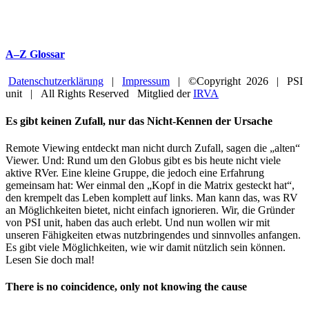
A–Z Glossar
Datenschutzerklärung
|
Impressum
| ©Copyright
2026 | PSI
unit | All Rights Reserved Mitglied der
IRVA
Facebook
YouTube
Close
Es gibt keinen Zufall, nur das Nicht-Kennen der Ursache
Sliding
Bar
Remote Viewing entdeckt man nicht durch Zufall, sagen die „alten“
Area
Viewer. Und: Rund um den Globus gibt es bis heute nicht viele
aktive RVer. Eine kleine Gruppe, die jedoch eine Erfahrung
gemeinsam hat: Wer einmal den „Kopf in die Matrix gesteckt hat“,
den krempelt das Leben komplett auf links. Man kann das, was RV
an Möglichkeiten bietet, nicht einfach ignorieren. Wir, die Gründer
von PSI unit, haben das auch erlebt. Und nun wollen wir mit
unseren Fähigkeiten etwas nutzbringendes und sinnvolles anfangen.
Es gibt viele Möglichkeiten, wie wir damit nützlich sein können.
Lesen Sie doch mal!
There is no coincidence, only not knowing the cause