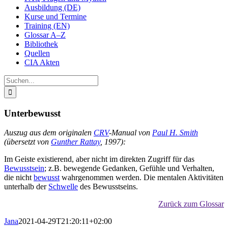
Ausbildung (DE)
Kurse und Termine
Training (EN)
Glossar A–Z
Bibliothek
Quellen
CIA Akten
Suche
nach:
Unterbewusst
Auszug aus dem originalen
CRV
-Manual von
Paul H. Smith
(übersetzt von
Gunther Rattay
, 1997):
Im Geiste existierend, aber nicht im direkten Zugriff für das
Bewusstsein
; z.B. bewegende Gedanken, Gefühle und Verhalten,
die nicht
bewusst
wahrgenommen werden. Die mentalen Aktivitäten
unterhalb der
Schwelle
des Bewusstseins.
Zurück zum Glossar
Jana
2021-04-29T21:20:11+02:00