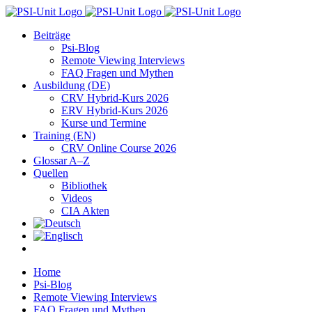
Zum
Inhalt
Beiträge
springen
Psi-Blog
Remote Viewing Interviews
FAQ Fragen und Mythen
Ausbildung (DE)
CRV Hybrid-Kurs 2026
ERV Hybrid-Kurs 2026
Kurse und Termine
Training (EN)
CRV Online Course 2026
Glossar A–Z
Quellen
Bibliothek
Videos
CIA Akten
Home
Psi-Blog
Remote Viewing Interviews
FAQ Fragen und Mythen