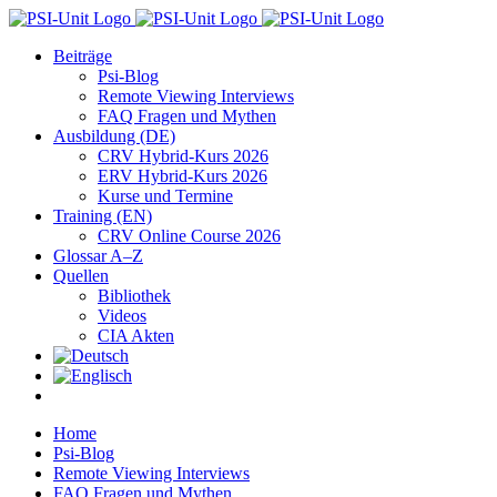
Zum
Inhalt
Beiträge
springen
Psi-Blog
Remote Viewing Interviews
FAQ Fragen und Mythen
Ausbildung (DE)
CRV Hybrid-Kurs 2026
ERV Hybrid-Kurs 2026
Kurse und Termine
Training (EN)
CRV Online Course 2026
Glossar A–Z
Quellen
Bibliothek
Videos
CIA Akten
Home
Psi-Blog
Remote Viewing Interviews
FAQ Fragen und Mythen