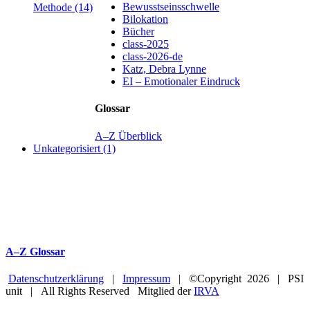
Bewusstseinsschwelle
Methode (14)
Bilokation
Bücher
class-2025
class-2026-de
Katz, Debra Lynne
EI – Emotionaler Eindruck
Glossar
A–Z Überblick
Unkategorisiert (1)
A–Z Glossar
Datenschutzerklärung
|
Impressum
| ©Copyright
2026 | PSI
unit | All Rights Reserved Mitglied der
IRVA
Facebook
YouTube