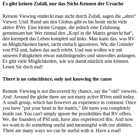
Close
Es gibt keinen Zufall, nur das Nicht-Kennen der Ursache
Sliding
Bar
Remote Viewing entdeckt man nicht durch Zufall, sagen die „alten“
Area
Viewer. Und: Rund um den Globus gibt es bis heute nicht viele
aktive RVer. Eine kleine Gruppe, die jedoch eine Erfahrung
gemeinsam hat: Wer einmal den „Kopf in die Matrix gesteckt hat“,
den krempelt das Leben komplett auf links. Man kann das, was RV
an Möglichkeiten bietet, nicht einfach ignorieren. Wir, die Gründer
von PSI unit, haben das auch erlebt. Und nun wollen wir mit
unseren Fähigkeiten etwas nutzbringendes und sinnvolles anfangen.
Es gibt viele Möglichkeiten, wie wir damit nützlich sein können.
Lesen Sie doch mal!
There is no coincidence, only not knowing the cause
Remote Viewing is not discovered by chance, say the "old" viewers.
And: Around the globe there are not many active RVers until today.
A small group, which has however an experience in common: Once
you have "put your head in the matrix," life turns you completely
inside out. You can't simply ignore the possibilities that RV offers.
We, the founders of PSI unit, have also experienced this. And now
we want to do something useful and meaningful with our abilities.
There are many ways we can be useful with it. Have a read!