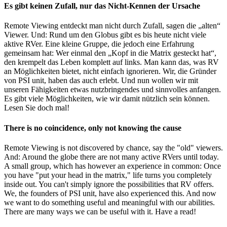
Es gibt keinen Zufall, nur das Nicht-Kennen der Ursache
Remote Viewing entdeckt man nicht durch Zufall, sagen die „alten“
Viewer. Und: Rund um den Globus gibt es bis heute nicht viele
aktive RVer. Eine kleine Gruppe, die jedoch eine Erfahrung
gemeinsam hat: Wer einmal den „Kopf in die Matrix gesteckt hat“,
den krempelt das Leben komplett auf links. Man kann das, was RV
an Möglichkeiten bietet, nicht einfach ignorieren. Wir, die Gründer
von PSI unit, haben das auch erlebt. Und nun wollen wir mit
unseren Fähigkeiten etwas nutzbringendes und sinnvolles anfangen.
Es gibt viele Möglichkeiten, wie wir damit nützlich sein können.
Lesen Sie doch mal!
There is no coincidence, only not knowing the cause
Remote Viewing is not discovered by chance, say the "old" viewers.
And: Around the globe there are not many active RVers until today.
A small group, which has however an experience in common: Once
you have "put your head in the matrix," life turns you completely
inside out. You can't simply ignore the possibilities that RV offers.
We, the founders of PSI unit, have also experienced this. And now
we want to do something useful and meaningful with our abilities.
There are many ways we can be useful with it. Have a read!