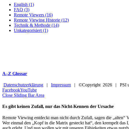
English (1)
FAQ (3)
Remote Viewers (16)
Remote Viewing Historie (12)
Technik & Methode (14)
Unkategorisiert (1)
A–Z Glossar
Datenschutzerklärung
|
Impressum
| ©Copyright
2026 | PSI u
Facebook
YouTube
Close Sliding Bar Area
Es gibt keinen Zufall, nur das Nicht-Kennen der Ursache
Remote Viewing entdeckt man nicht durch Zufall, sagen die „alten“ V
Wer einmal den „Kopf in die Matrix gesteckt hat“, den krempelt das L
auch erlebt. Und nun wollen wir mit unseren Fähigkeiten etwas nutzb