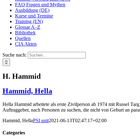
FAQ Fragen und Mythen
Ausbildung (DE)
Kurse und Termine
Training (EN)
Glossar A–Z
Bibliothek
Quellen
CIA Akten
Suche nach:
H. Hammid
Hammid, Hella
Hella Hammid arbeitete als erste Zivilperson ab 1974 mit Russel Tar
Auftraggeber, nach Personen zu suchen, die nicht von Geburt an par
Hammid, Hella
PSI unit
2021-06-13T02:47:17+02:00
Categories