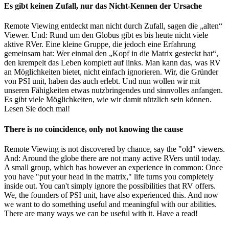
Es gibt keinen Zufall, nur das Nicht-Kennen der Ursache
Remote Viewing entdeckt man nicht durch Zufall, sagen die „alten“
Viewer. Und: Rund um den Globus gibt es bis heute nicht viele
aktive RVer. Eine kleine Gruppe, die jedoch eine Erfahrung
gemeinsam hat: Wer einmal den „Kopf in die Matrix gesteckt hat“,
den krempelt das Leben komplett auf links. Man kann das, was RV
an Möglichkeiten bietet, nicht einfach ignorieren. Wir, die Gründer
von PSI unit, haben das auch erlebt. Und nun wollen wir mit
unseren Fähigkeiten etwas nutzbringendes und sinnvolles anfangen.
Es gibt viele Möglichkeiten, wie wir damit nützlich sein können.
Lesen Sie doch mal!
There is no coincidence, only not knowing the cause
Remote Viewing is not discovered by chance, say the "old" viewers.
And: Around the globe there are not many active RVers until today.
A small group, which has however an experience in common: Once
you have "put your head in the matrix," life turns you completely
inside out. You can't simply ignore the possibilities that RV offers.
We, the founders of PSI unit, have also experienced this. And now
we want to do something useful and meaningful with our abilities.
There are many ways we can be useful with it. Have a read!