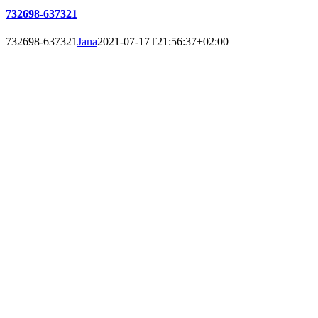
732698-637321
732698-637321
Jana
2021-07-17T21:56:37+02:00