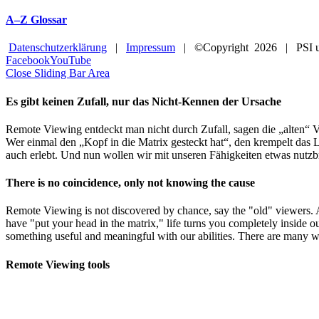
A–Z Glossar
Datenschutzerklärung
|
Impressum
| ©Copyright
2026 | PSI u
Facebook
YouTube
Close Sliding Bar Area
Es gibt keinen Zufall, nur das Nicht-Kennen der Ursache
Remote Viewing entdeckt man nicht durch Zufall, sagen die „alten“ V
Wer einmal den „Kopf in die Matrix gesteckt hat“, den krempelt das L
auch erlebt. Und nun wollen wir mit unseren Fähigkeiten etwas nutzb
There is no coincidence, only not knowing the cause
Remote Viewing is not discovered by chance, say the "old" viewers.
have "put your head in the matrix," life turns you completely inside o
something useful and meaningful with our abilities. There are many w
Remote Viewing tools