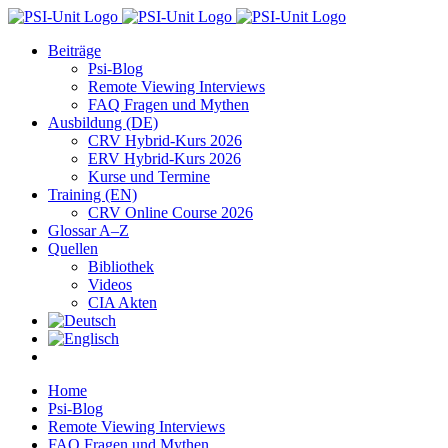
Zum
Inhalt
Beiträge
springen
Psi-Blog
Remote Viewing Interviews
FAQ Fragen und Mythen
Ausbildung (DE)
CRV Hybrid-Kurs 2026
ERV Hybrid-Kurs 2026
Kurse und Termine
Training (EN)
CRV Online Course 2026
Glossar A–Z
Quellen
Bibliothek
Videos
CIA Akten
Home
Psi-Blog
Remote Viewing Interviews
FAQ Fragen und Mythen