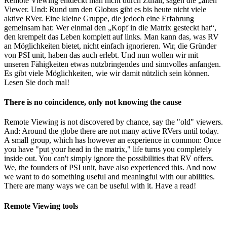
Remote Viewing entdeckt man nicht durch Zufall, sagen die „alten“
Area
Viewer. Und: Rund um den Globus gibt es bis heute nicht viele
aktive RVer. Eine kleine Gruppe, die jedoch eine Erfahrung
gemeinsam hat: Wer einmal den „Kopf in die Matrix gesteckt hat“,
den krempelt das Leben komplett auf links. Man kann das, was RV
an Möglichkeiten bietet, nicht einfach ignorieren. Wir, die Gründer
von PSI unit, haben das auch erlebt. Und nun wollen wir mit
unseren Fähigkeiten etwas nutzbringendes und sinnvolles anfangen.
Es gibt viele Möglichkeiten, wie wir damit nützlich sein können.
Lesen Sie doch mal!
There is no coincidence, only not knowing the cause
Remote Viewing is not discovered by chance, say the "old" viewers.
And: Around the globe there are not many active RVers until today.
A small group, which has however an experience in common: Once
you have "put your head in the matrix," life turns you completely
inside out. You can't simply ignore the possibilities that RV offers.
We, the founders of PSI unit, have also experienced this. And now
we want to do something useful and meaningful with our abilities.
There are many ways we can be useful with it. Have a read!
Remote Viewing tools