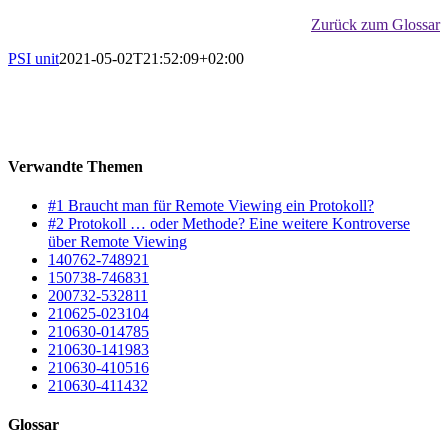
Zurück zum Glossar
PSI unit
2021-05-02T21:52:09+02:00
Verwandte Themen
#1 Braucht man für Remote Viewing ein Protokoll?
#2 Protokoll … oder Methode? Eine weitere Kontroverse
über Remote Viewing
140762-748921
150738-746831
200732-532811
210625-023104
210630-014785
210630-141983
210630-410516
210630-411432
Glossar