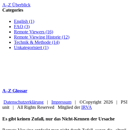
A–Z Überblick
Categories
English (1)
FAQ (3)
Remote Viewers (16)
Remote Viewing Historie (12)
Technik & Methode (14)
Unkategorisiert (1)
A–Z Glossar
Datenschutzerklärung
|
Impressum
| ©Copyright
2026 | PSI
unit | All Rights Reserved Mitglied der
IRVA
Facebook
YouTube
Close
Es gibt keinen Zufall, nur das Nicht-Kennen der Ursache
Sliding
Bar