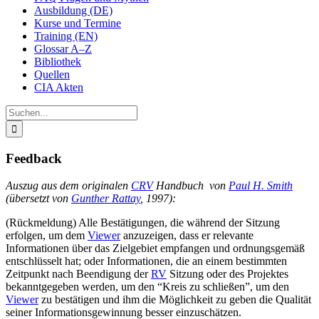
Ausbildung (DE)
Kurse und Termine
Training (EN)
Glossar A–Z
Bibliothek
Quellen
CIA Akten
Suche
nach:
Feedback
Auszug aus dem originalen
CRV
Handbuch von
Paul H. Smith
(übersetzt von
Gunther Rattay
, 1997):
(Rückmeldung) Alle Bestätigungen, die während der Sitzung
erfolgen, um dem
Viewer
anzuzeigen, dass er relevante
Informationen über das Zielgebiet empfangen und ordnungsgemäß
entschlüsselt hat; oder Informationen, die an einem bestimmten
Zeitpunkt nach Beendigung der
RV
Sitzung oder des Projektes
bekanntgegeben werden, um den “Kreis zu schließen”, um den
Viewer
zu bestätigen und ihm die Möglichkeit zu geben die Qualität
seiner Informationsgewinnung besser einzuschätzen.