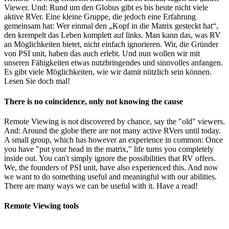
Viewer. Und: Rund um den Globus gibt es bis heute nicht viele
aktive RVer. Eine kleine Gruppe, die jedoch eine Erfahrung
gemeinsam hat: Wer einmal den „Kopf in die Matrix gesteckt hat“,
den krempelt das Leben komplett auf links. Man kann das, was RV
an Möglichkeiten bietet, nicht einfach ignorieren. Wir, die Gründer
von PSI unit, haben das auch erlebt. Und nun wollen wir mit
unseren Fähigkeiten etwas nutzbringendes und sinnvolles anfangen.
Es gibt viele Möglichkeiten, wie wir damit nützlich sein können.
Lesen Sie doch mal!
There is no coincidence, only not knowing the cause
Remote Viewing is not discovered by chance, say the "old" viewers.
And: Around the globe there are not many active RVers until today.
A small group, which has however an experience in common: Once
you have "put your head in the matrix," life turns you completely
inside out. You can't simply ignore the possibilities that RV offers.
We, the founders of PSI unit, have also experienced this. And now
we want to do something useful and meaningful with our abilities.
There are many ways we can be useful with it. Have a read!
Remote Viewing tools