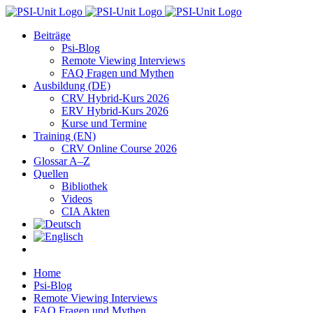
Zum
Inhalt
Beiträge
springen
Psi-Blog
Remote Viewing Interviews
FAQ Fragen und Mythen
Ausbildung (DE)
CRV Hybrid-Kurs 2026
ERV Hybrid-Kurs 2026
Kurse und Termine
Training (EN)
CRV Online Course 2026
Glossar A–Z
Quellen
Bibliothek
Videos
CIA Akten
Home
Psi-Blog
Remote Viewing Interviews
FAQ Fragen und Mythen