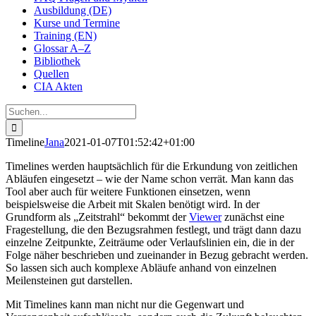
Ausbildung (DE)
Kurse und Termine
Training (EN)
Glossar A–Z
Bibliothek
Quellen
CIA Akten
Suche
nach:
Timeline
Jana
2021-01-07T01:52:42+01:00
Timelines werden hauptsächlich für die Erkundung von zeitlichen
Abläufen eingesetzt – wie der Name schon verrät. Man kann das
Tool aber auch für weitere Funktionen einsetzen, wenn
beispielsweise die Arbeit mit Skalen benötigt wird. In der
Grundform als „Zeitstrahl“ bekommt der
Viewer
zunächst eine
Fragestellung, die den Bezugsrahmen festlegt, und trägt dann dazu
einzelne Zeitpunkte, Zeiträume oder Verlaufslinien ein, die in der
Folge näher beschrieben und zueinander in Bezug gebracht werden.
So lassen sich auch komplexe Abläufe anhand von einzelnen
Meilensteinen gut darstellen.
Mit Timelines kann man nicht nur die Gegenwart und