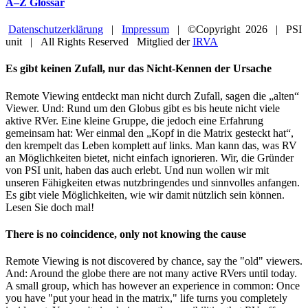
A–Z Glossar
Datenschutzerklärung
|
Impressum
| ©Copyright
2026 | PSI
unit | All Rights Reserved Mitglied der
IRVA
Facebook
YouTube
Close
Es gibt keinen Zufall, nur das Nicht-Kennen der Ursache
Sliding
Bar
Remote Viewing entdeckt man nicht durch Zufall, sagen die „alten“
Area
Viewer. Und: Rund um den Globus gibt es bis heute nicht viele
aktive RVer. Eine kleine Gruppe, die jedoch eine Erfahrung
gemeinsam hat: Wer einmal den „Kopf in die Matrix gesteckt hat“,
den krempelt das Leben komplett auf links. Man kann das, was RV
an Möglichkeiten bietet, nicht einfach ignorieren. Wir, die Gründer
von PSI unit, haben das auch erlebt. Und nun wollen wir mit
unseren Fähigkeiten etwas nutzbringendes und sinnvolles anfangen.
Es gibt viele Möglichkeiten, wie wir damit nützlich sein können.
Lesen Sie doch mal!
There is no coincidence, only not knowing the cause
Remote Viewing is not discovered by chance, say the "old" viewers.
And: Around the globe there are not many active RVers until today.
A small group, which has however an experience in common: Once
you have "put your head in the matrix," life turns you completely