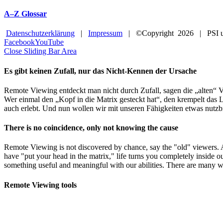
A–Z Glossar
Datenschutzerklärung
|
Impressum
| ©Copyright
2026 | PSI u
Facebook
YouTube
Close Sliding Bar Area
Es gibt keinen Zufall, nur das Nicht-Kennen der Ursache
Remote Viewing entdeckt man nicht durch Zufall, sagen die „alten“ V
Wer einmal den „Kopf in die Matrix gesteckt hat“, den krempelt das L
auch erlebt. Und nun wollen wir mit unseren Fähigkeiten etwas nutzb
There is no coincidence, only not knowing the cause
Remote Viewing is not discovered by chance, say the "old" viewers.
have "put your head in the matrix," life turns you completely inside o
something useful and meaningful with our abilities. There are many w
Remote Viewing tools