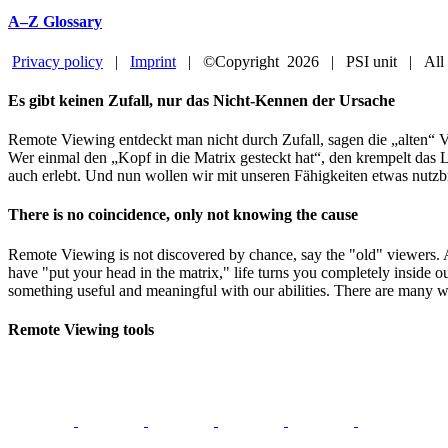
A–Z Glossary
Privacy policy
|
Imprint
| ©Copyright
2026 | PSI unit | All
Facebook
YouTube
Close
Es gibt keinen Zufall, nur das Nicht-Kennen der Ursache
Sliding
Bar
Remote Viewing entdeckt man nicht durch Zufall, sagen die „alten“ V
Area
Wer einmal den „Kopf in die Matrix gesteckt hat“, den krempelt das L
auch erlebt. Und nun wollen wir mit unseren Fähigkeiten etwas nutzb
There is no coincidence, only not knowing the cause
Remote Viewing is not discovered by chance, say the "old" viewers.
have "put your head in the matrix," life turns you completely inside o
something useful and meaningful with our abilities. There are many w
Remote Viewing tools