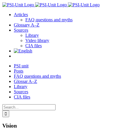
Skip
to
Articles
content
FAQ questions and myths
Glossary A–Z
Sources
Library
Video library
CIA files
PSI unit
Posts
FAQ questions and myths
Glossar A–Z
Library
Sources
CIA files
Search
for:
Vision