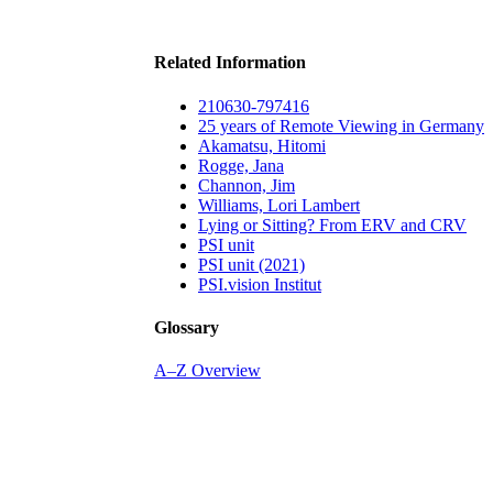
Related Information
210630-797416
25 years of Remote Viewing in Germany
Akamatsu, Hitomi
Rogge, Jana
Channon, Jim
Williams, Lori Lambert
Lying or Sitting? From ERV and CRV
PSI unit
PSI unit (2021)
PSI.vision Institut
Glossary
A–Z Overview