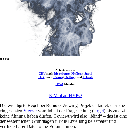
HYPO
Arbeitsweisen:
CRV
nach
Morehouse
,
McNear
,
Smith
TRV
nach
Dames
(
Rattay
) und
Jelinski
––
IRVA
Member
E-Mail an HYPO
Die wichtigste Regel bei Remote-Viewing-Projekten lautet, dass die
eingesetzten
Viewer
vom Inhalt der Fragestellung (
target
) bis zuletzt
keine Ahnung haben dürfen. Geviewt wird also „blind“ – das ist eine
der wesentlichen Grundlagen für die Erstellung belastbarer und
verifizierbarer Daten ohne Vorannahmen.