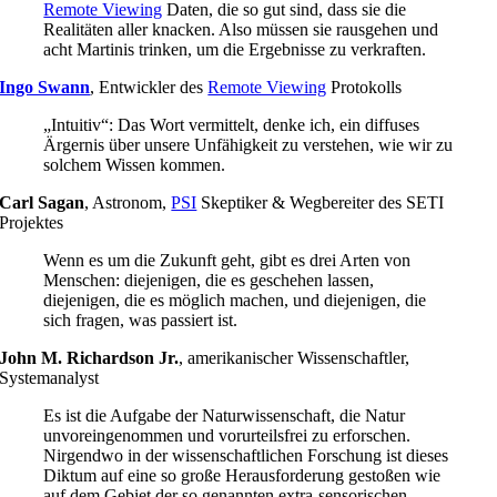
Remote Viewing
Daten, die so gut sind, dass sie die
Realitäten aller knacken. Also müssen sie rausgehen und
acht Martinis trinken, um die Ergebnisse zu verkraften.
Ingo Swann
,
Entwickler des
Remote Viewing
Protokolls
„Intuitiv“: Das Wort vermittelt, denke ich, ein diffuses
Ärgernis über unsere Unfähigkeit zu verstehen, wie wir zu
solchem Wissen kommen.
Carl Sagan
,
Astronom,
PSI
Skeptiker & Wegbereiter des SETI
Projektes
Wenn es um die Zukunft geht, gibt es drei Arten von
Menschen: diejenigen, die es geschehen lassen,
diejenigen, die es möglich machen, und diejenigen, die
sich fragen, was passiert ist.
John M. Richardson Jr.
,
amerikanischer Wissenschaftler,
Systemanalyst
Es ist die Aufgabe der Naturwissenschaft, die Natur
unvoreingenommen und vorurteilsfrei zu erforschen.
Nirgendwo in der wissenschaftlichen Forschung ist dieses
Diktum auf eine so große Herausforderung gestoßen wie
auf dem Gebiet der so genannten extra-sensorischen