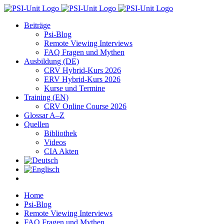
Zum
Inhalt
Beiträge
springen
Psi-Blog
Remote Viewing Interviews
FAQ Fragen und Mythen
Ausbildung (DE)
CRV Hybrid-Kurs 2026
ERV Hybrid-Kurs 2026
Kurse und Termine
Training (EN)
CRV Online Course 2026
Glossar A–Z
Quellen
Bibliothek
Videos
CIA Akten
Home
Psi-Blog
Remote Viewing Interviews
FAQ Fragen und Mythen