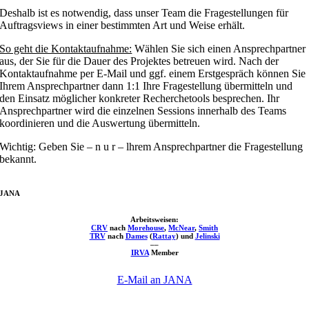
Deshalb ist es notwendig, dass unser Team die Fragestellungen für
Auftragsviews in einer bestimmten Art und Weise erhält.
So geht die Kontaktaufnahme:
Wählen Sie sich einen Ansprechpartner
aus, der Sie für die Dauer des Projektes betreuen wird. Nach der
Kontaktaufnahme per E-Mail und ggf. einem Erstgespräch können Sie
Ihrem Ansprechpartner dann 1:1 Ihre Fragestellung übermitteln und
den Einsatz möglicher konkreter Recherchetools besprechen. Ihr
Ansprechpartner wird die einzelnen Sessions innerhalb des Teams
koordinieren und die Auswertung übermitteln.
Wichtig: Geben Sie – n u r – lhrem Ansprechpartner die Fragestellung
bekannt.
JANA
Arbeitsweisen:
CRV
nach
Morehouse
,
McNear
,
Smith
TRV
nach
Dames
(
Rattay
) und
Jelinski
––
IRVA
Member
E-Mail an JANA