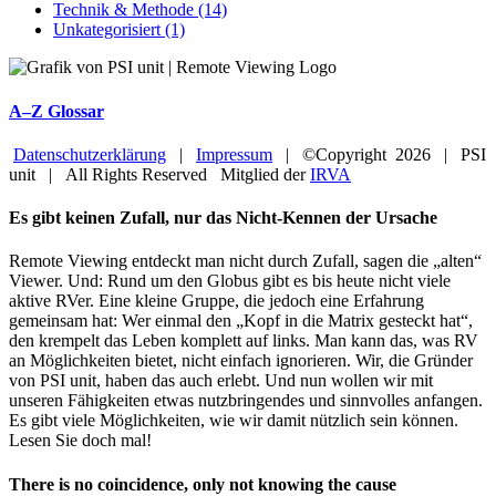
Technik & Methode (14)
Unkategorisiert (1)
A–Z Glossar
Datenschutzerklärung
|
Impressum
| ©Copyright
2026 | PSI
unit | All Rights Reserved Mitglied der
IRVA
Facebook
YouTube
Close
Es gibt keinen Zufall, nur das Nicht-Kennen der Ursache
Sliding
Bar
Remote Viewing entdeckt man nicht durch Zufall, sagen die „alten“
Area
Viewer. Und: Rund um den Globus gibt es bis heute nicht viele
aktive RVer. Eine kleine Gruppe, die jedoch eine Erfahrung
gemeinsam hat: Wer einmal den „Kopf in die Matrix gesteckt hat“,
den krempelt das Leben komplett auf links. Man kann das, was RV
an Möglichkeiten bietet, nicht einfach ignorieren. Wir, die Gründer
von PSI unit, haben das auch erlebt. Und nun wollen wir mit
unseren Fähigkeiten etwas nutzbringendes und sinnvolles anfangen.
Es gibt viele Möglichkeiten, wie wir damit nützlich sein können.
Lesen Sie doch mal!
There is no coincidence, only not knowing the cause