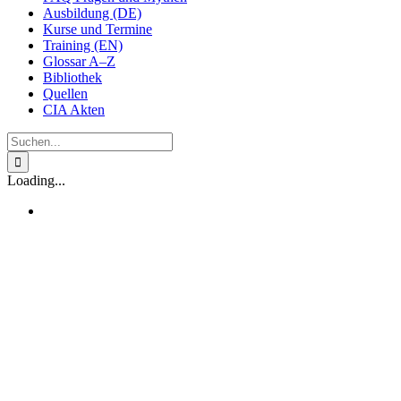
Ausbildung (DE)
Kurse und Termine
Training (EN)
Glossar A–Z
Bibliothek
Quellen
CIA Akten
Suche
nach:
Loading...